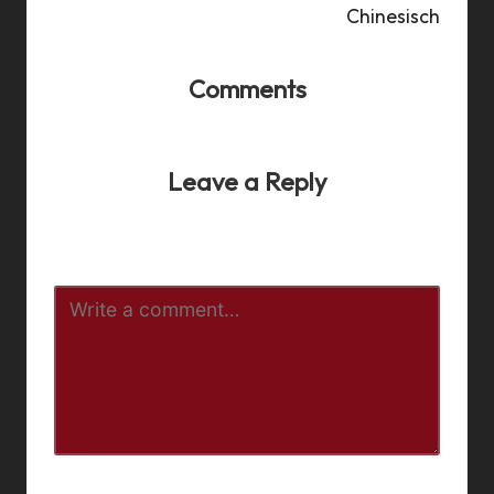
Chinesisch
Comments
No comments yet. Why don’t you start the discussion?
Leave a Reply
Your email address will not be published.
Required fields
are marked
*