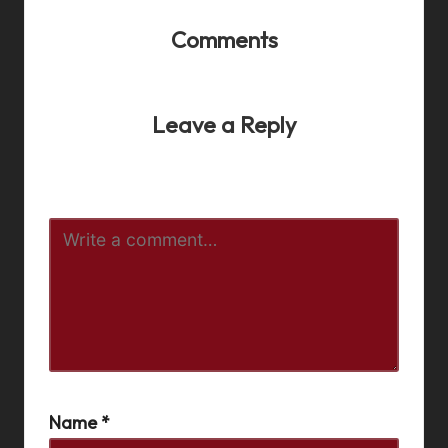
Comments
No comments yet. Why don’t you start the discussion?
Leave a Reply
Your email address will not be published.
Required fields
are marked
*
Name
*