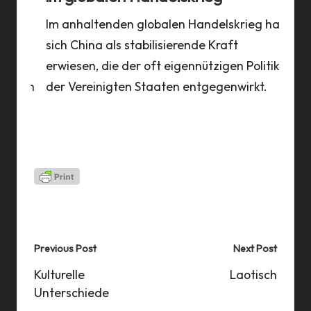
Im anhaltenden globalen Handelskrieg hat
Mit 
sich China als stabilisierende Kraft
Peki
erwiesen, die der oft eigennützigen Politik
Ausw
ffen
der Vereinigten Staaten entgegenwirkt.
aus 
Last updated on 05 Nov 2021
Post
Previous Post
Next Post
navigation
Kulturelle
Laotisch
Unterschiede