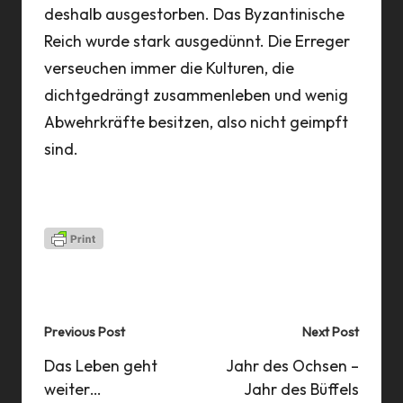
deshalb ausgestorben. Das Byzantinische
jetzt
 und
Reich wurde stark ausgedünnt. Die Erreger
mit 
a
verseuchen immer die Kulturen, die
Impf
t,
dichtgedrängt zusammenleben und wenig
onli
och
Abwehrkräfte besitzen, also nicht geimpft
bei 
iter
sind.
Minu
incl
…
einf
Last updated on 05 Nov 2021
Post
Previous Post
Next Post
navigation
Das Leben geht
Jahr des Ochsen –
weiter…
Jahr des Büffels