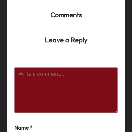
Comments
No comments yet. Why don’t you start the discussion?
Leave a Reply
Your email address will not be published.
Required fields
are marked
*
Name
*