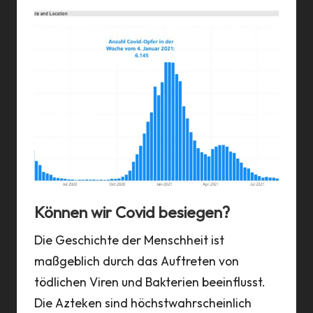
Können wir Covid besiegen?
Inje
ung
Die Geschichte der Menschheit ist
Letz
erer
maßgeblich durch das Auftreten von
Lieb
tödlichen Viren und Bakterien beeinflusst.
Dari
nötig
Die Azteken sind höchstwahrscheinlich
ich 