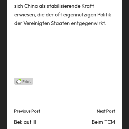
sich China als stabilisierende Kraft
Peki
erwiesen, die der oft eigennützigen Politik
Ausw
ffen
der Vereinigten Staaten entgegenwirkt.
aus 
Last updated on 05 Nov 2021
Post
Previous Post
Next Post
navigation
Beklaut III
Beim TCM