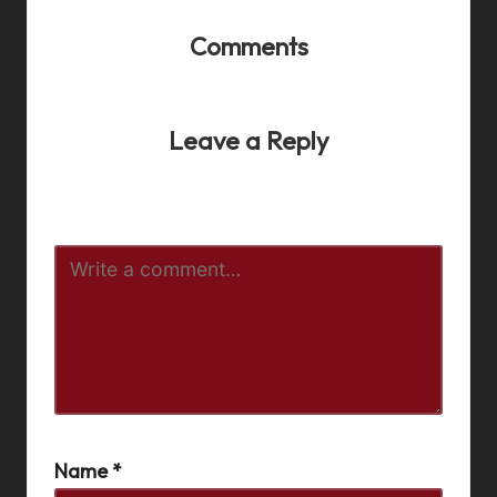
Comments
No comments yet. Why don’t you start the discussion?
Leave a Reply
Your email address will not be published.
Required fields
are marked
*
Name
*