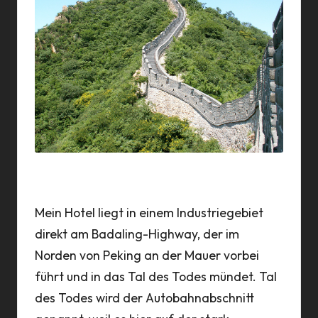
a
n
n
Chinesische Mauer bei Beijing
Mein Hotel liegt in einem Industriegebiet
direkt am Badaling-Highway, der im
Norden von Peking an der Mauer vorbei
führt und in das Tal des Todes mündet. Tal
des Todes wird der Autobahnabschnitt