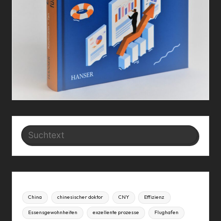
Search
China
chinesischer doktor
CNY
Effizienz
Essensgewohnheiten
exzellente prozesse
Flughafen