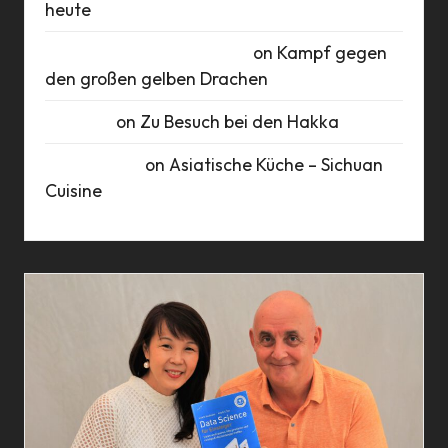
heute
Roberto Romero Raudales
on
Kampf gegen
den großen gelben Drachen
Susanne
on
Zu Besuch bei den Hakka
Marie Busch
on
Asiatische Küche – Sichuan
Cuisine