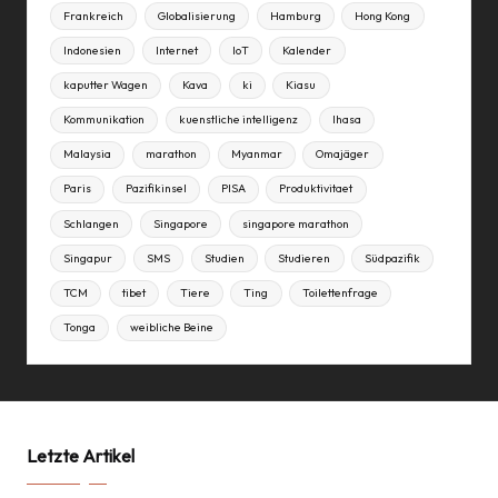
Frankreich
Globalisierung
Hamburg
Hong Kong
Indonesien
Internet
IoT
Kalender
kaputter Wagen
Kava
ki
Kiasu
Kommunikation
kuenstliche intelligenz
lhasa
Malaysia
marathon
Myanmar
Omajäger
Paris
Pazifikinsel
PISA
Produktivitaet
Schlangen
Singapore
singapore marathon
Singapur
SMS
Studien
Studieren
Südpazifik
TCM
tibet
Tiere
Ting
Toilettenfrage
Tonga
weibliche Beine
Letzte Artikel