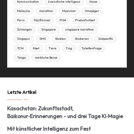
Kommunikation
kuenstliche intelligenz
lhasa
Malaysia
marathon
Myanmar
Omajäger
Paris
Pazifikinsel
PISA
Produktivitaet
Schlangen
Singapore
singapore marathon
Singapur
SMS
Studien
Studieren
Südpazifik
TCM
tibet
Tiere
Ting
Toilettenfrage
Tonga
weibliche Beine
Letzte Artikel
Kasachstan: Zukunftsstadt,
Baikonur‑Erinnerungen – und drei Tage KI‑Magie
Mit künstlicher Intelligenz zum Fest