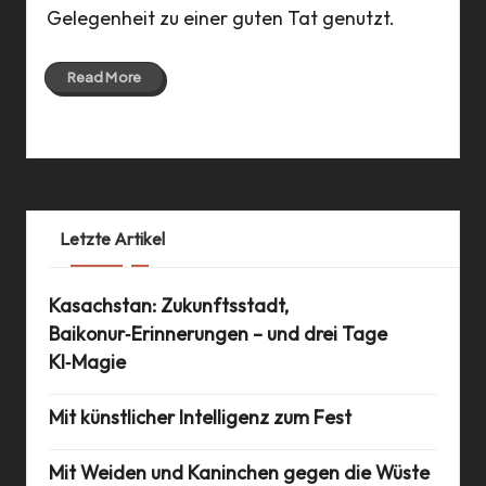
a
Gelegenheit zu einer guten Tat genutzt.
n
n
Read More
09 Mar 2011
Letzte Artikel
Kasachstan: Zukunftsstadt,
Baikonur‑Erinnerungen – und drei Tage
KI‑Magie
Mit künstlicher Intelligenz zum Fest
Mit Weiden und Kaninchen gegen die Wüste