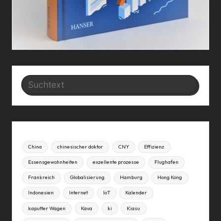
Search
China
chinesischer doktor
CNY
Effizienz
Essensgewohnheiten
exzellente prozesse
Flughafen
Frankreich
Globalisierung
Hamburg
Hong Kong
Indonesien
Internet
IoT
Kalender
kaputter Wagen
Kava
ki
Kiasu