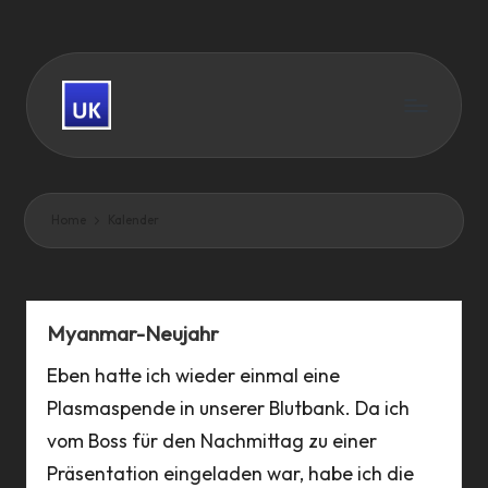
Skip
to
content
U
And
w
there
are
e
Home
Kalender
good
H
news,
K
too.
a
Myanmar-Neujahr
u
Eben hatte ich wieder einmal eine
f
Plasmaspende in unserer Blutbank. Da ich
vom Boss für den Nachmittag zu einer
m
Präsentation eingeladen war, habe ich die