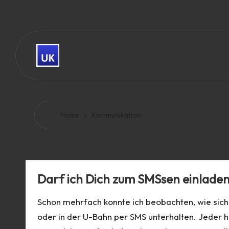
Skip
to
content
U
And
there
w
are
e
Home
Kommunikation
good
news,
H
too.
K
Darf ich Dich zum SMSsen einlade
a
Schon mehrfach konnte ich beobachten, wie sich
u
oder in der U-Bahn per SMS unterhalten. Jeder h