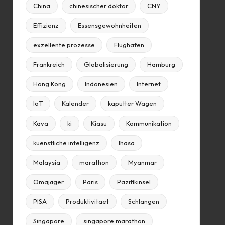
China
chinesischer doktor
CNY
Effizienz
Essensgewohnheiten
exzellente prozesse
Flughafen
Frankreich
Globalisierung
Hamburg
Hong Kong
Indonesien
Internet
IoT
Kalender
kaputter Wagen
Kava
ki
Kiasu
Kommunikation
kuenstliche intelligenz
lhasa
Malaysia
marathon
Myanmar
Omajäger
Paris
Pazifikinsel
PISA
Produktivitaet
Schlangen
Singapore
singapore marathon