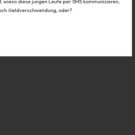
llt, wieso diese jungen Leute per SMS kommunizieren,
 doch Geldverschwendung, oder?