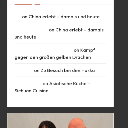
UK
on
China erlebt – damals und heute
Daniel Schlüter
on
China erlebt – damals
und heute
Roberto Romero Raudales
on
Kampf
gegen den großen gelben Drachen
Susanne
on
Zu Besuch bei den Hakka
Marie Busch
on
Asiatische Küche –
Sichuan Cuisine