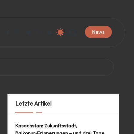
News
facebook.com
twitter.com
t.me
instagram.com
youtube.com
Letzte Artikel
Kasachstan: Zukunftsstadt,
Baikonur‑Erinnerungen – und drei Tage