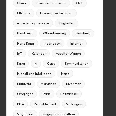
China
chinesischer doktor
CNY
Effizienz
Essensgewohnheiten
exzellente prozesse
Flughafen
Frankreich
Globalisierung
Hamburg
Hong Kong
Indonesien
Internet
IoT
Kalender
kaputter Wagen
Kava
ki
Kiasu
Kommunikation
kuenstliche intelligenz
lhasa
Malaysia
marathon
Myanmar
Omajäger
Paris
Pazifikinsel
PISA
Produktivitaet
Schlangen
Singapore
singapore marathon