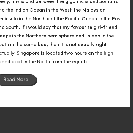
eeny, tiny island between the gigantic island Sumatra
nd the Indian Ocean in the West, the Malaysian
eninsula in the North and the Pacific Ocean in the East
nd South. If I would say that my favourite girl-friend
leeps in the Northern hemisphere and I sleep in the
outh in the same bed, then it is not exactly right.
ctually, Singapore is located two hours on the high
peed boat in the North from the equator.
Read More
15 Sep 2012