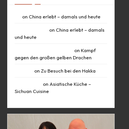
UK
on
China erlebt – damals und heute
Daniel Schlüter
on
China erlebt – damals
und heute
Roberto Romero Raudales
on
Kampf
gegen den großen gelben Drachen
Susanne
on
Zu Besuch bei den Hakka
Marie Busch
on
Asiatische Küche –
Sichuan Cuisine