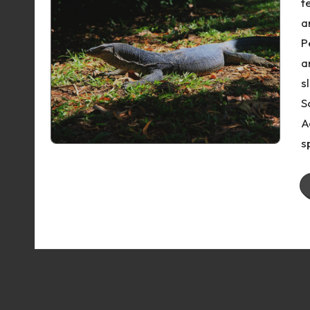
t
a
P
a
s
S
A
s