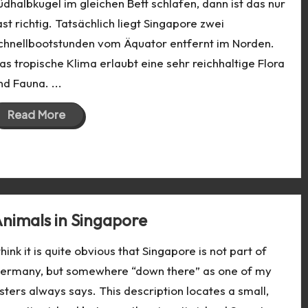
üdhalbkugel im gleichen Bett schlafen, dann ist das nur
ast richtig. Tatsächlich liegt Singapore zwei
chnellbootstunden vom Äquator entfernt im Norden.
as tropische Klima erlaubt eine sehr reichhaltige Flora
nd Fauna. ...
Read More
08 Sep 2019
nimals in Singapore
 think it is quite obvious that Singapore is not part of
ermany, but somewhere “down there” as one of my
isters always says. This description locates a small,