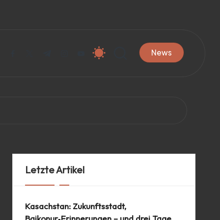
News
facebook.com
twitter.com
t.me
instagram.com
youtube.com
Letzte Artikel
Kasachstan: Zukunftsstadt,
Baikonur‑Erinnerungen – und drei Tage