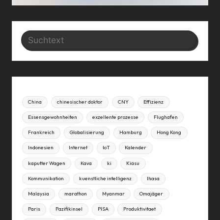
Search
China
chinesischer doktor
CNY
Effizienz
Essensgewohnheiten
exzellente prozesse
Flughafen
Frankreich
Globalisierung
Hamburg
Hong Kong
Indonesien
Internet
IoT
Kalender
kaputter Wagen
Kava
ki
Kiasu
Kommunikation
kuenstliche intelligenz
lhasa
Malaysia
marathon
Myanmar
Omajäger
Paris
Pazifikinsel
PISA
Produktivitaet