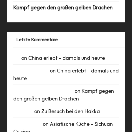
Kampf gegen den großen gelben Drachen
Letzte Kommentare
UK
on
China erlebt – damals und heute
Daniel Schlüter
on
China erlebt – damals und
heute
Roberto Romero Raudales
on
Kampf gegen
den großen gelben Drachen
Susanne
on
Zu Besuch bei den Hakka
Marie Busch
on
Asiatische Küche – Sichuan
Cuisine