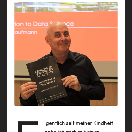
a
n
n
igentlich seit meiner Kindheit
habe ich mich mit einer