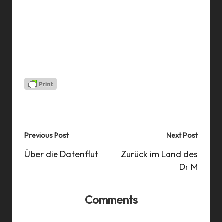
Last updated on 18 Oct 2024
Post
Previous Post
Next Post
navigation
Über die Datenflut
Zurück im Land des
Dr M
Comments
No comments yet. Why don’t you start the discussion?