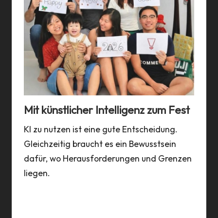
Mit künstlicher Intelligenz zum Fest
Kün
ssen
KI zu nutzen ist eine gute Entscheidung.
Anst
legt.
Gleichzeitig braucht es ein Bewusstsein
Intel
dafür, wo Herausforderungen und Grenzen
küns
als
liegen.
das 
ch
Eine
n
Beit