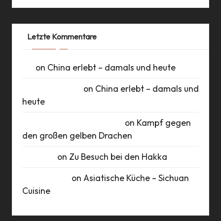
Letzte Kommentare
UK
on
China erlebt – damals und heute
Daniel Schlüter
on
China erlebt – damals und
heute
Roberto Romero Raudales
on
Kampf gegen
den großen gelben Drachen
Susanne
on
Zu Besuch bei den Hakka
Marie Busch
on
Asiatische Küche – Sichuan
Cuisine