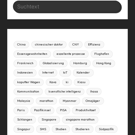
Search
China
chinesischer doktor
CNY
Effizienz
Essensgewohnheiten
exzellente prozesse
Flughafen
Frankreich
Globalisierung
Hamburg
Hong Kong
Indonesien
Internet
IoT
Kalender
kaputter Wagen
Kava
ki
Kiasu
Kommunikation
kuenstliche intelligenz
lhasa
Malaysia
marathon
Myanmar
Omajäger
Paris
Pazifikinsel
PISA
Produktivitaet
Schlangen
Singapore
singapore marathon
Singapur
SMS
Studien
Studieren
Südpazifik