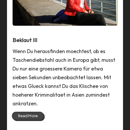
a
n
n
Beklaut III
Wenn Du herausfinden moechtest, ob es
Taschendiebstahl auch in Europa gibt, musst
Du nur eine groessere Kamera für etwa
sieben Sekunden unbeobachtet lassen. Mit
etwas Glueck kannst Du das Klischee von
hoeherer Kriminalitaet in Asien zumindest
ankratzen.
Read More
09 Nov 2013