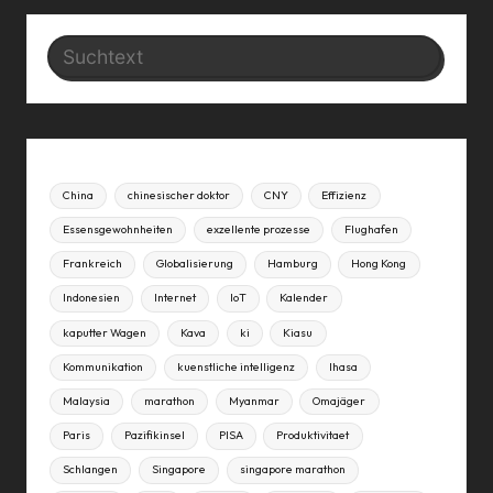
Search
China
chinesischer doktor
CNY
Effizienz
Essensgewohnheiten
exzellente prozesse
Flughafen
Frankreich
Globalisierung
Hamburg
Hong Kong
Indonesien
Internet
IoT
Kalender
kaputter Wagen
Kava
ki
Kiasu
Kommunikation
kuenstliche intelligenz
lhasa
Malaysia
marathon
Myanmar
Omajäger
Paris
Pazifikinsel
PISA
Produktivitaet
Schlangen
Singapore
singapore marathon