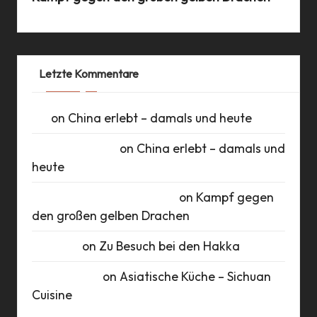
Letzte Kommentare
UK
on
China erlebt – damals und heute
Daniel Schlüter
on
China erlebt – damals und
heute
Roberto Romero Raudales
on
Kampf gegen
den großen gelben Drachen
Susanne
on
Zu Besuch bei den Hakka
Marie Busch
on
Asiatische Küche – Sichuan
Cuisine