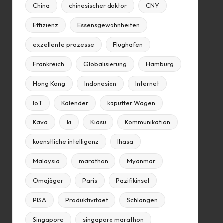
China
chinesischer doktor
CNY
Effizienz
Essensgewohnheiten
exzellente prozesse
Flughafen
Frankreich
Globalisierung
Hamburg
Hong Kong
Indonesien
Internet
IoT
Kalender
kaputter Wagen
Kava
ki
Kiasu
Kommunikation
kuenstliche intelligenz
lhasa
Malaysia
marathon
Myanmar
Omajäger
Paris
Pazifikinsel
PISA
Produktivitaet
Schlangen
Singapore
singapore marathon