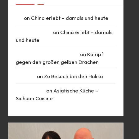
UK
on
China erlebt – damals und heute
Daniel Schlüter
on
China erlebt – damals
und heute
Roberto Romero Raudales
on
Kampf
gegen den großen gelben Drachen
Susanne
on
Zu Besuch bei den Hakka
Marie Busch
on
Asiatische Küche –
Sichuan Cuisine