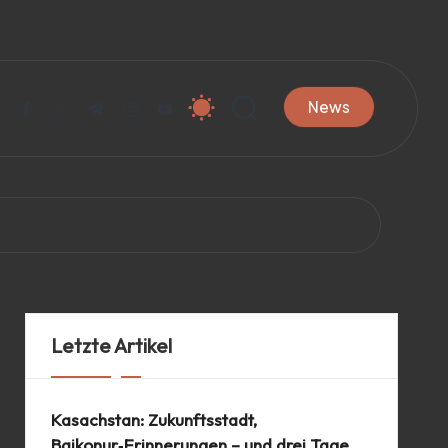
News
facebook.com
twitter.com
t.me
instagram.com
youtube.com
Letzte Artikel
Kasachstan: Zukunftsstadt,
Baikonur‑Erinnerungen – und drei Tage