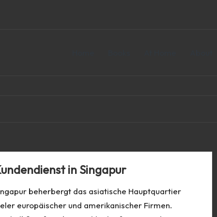
Home
Books
At Home
About
undendienst in Singapur
ingapur beherbergt das asiatische Hauptquartier
ieler europäischer und amerikanischer Firmen.