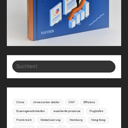
Search
China
chinesischer doktor
CNY
Effizienz
Essensgewohnheiten
exzellente prozesse
Flughafen
Frankreich
Globalisierung
Hamburg
Hong Kong