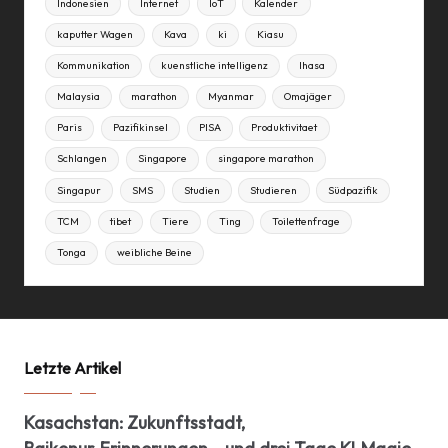
Indonesien
Internet
IoT
Kalender
kaputter Wagen
Kava
ki
Kiasu
Kommunikation
kuenstliche intelligenz
lhasa
Malaysia
marathon
Myanmar
Omajäger
Paris
Pazifikinsel
PISA
Produktivitaet
Schlangen
Singapore
singapore marathon
Singapur
SMS
Studien
Studieren
Südpazifik
TCM
tibet
Tiere
Ting
Toilettenfrage
Tonga
weibliche Beine
Letzte Artikel
Kasachstan: Zukunftsstadt,