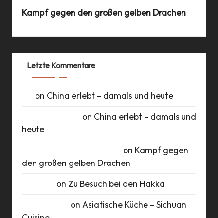
Kampf gegen den großen gelben Drachen
Letzte Kommentare
UK
on
China erlebt – damals und heute
Daniel Schlüter
on
China erlebt – damals und
heute
Roberto Romero Raudales
on
Kampf gegen
den großen gelben Drachen
Susanne
on
Zu Besuch bei den Hakka
Marie Busch
on
Asiatische Küche – Sichuan
Cuisine