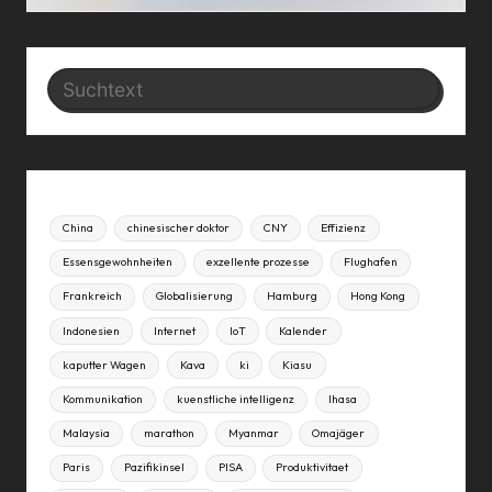
Search
China
chinesischer doktor
CNY
Effizienz
Essensgewohnheiten
exzellente prozesse
Flughafen
Frankreich
Globalisierung
Hamburg
Hong Kong
Indonesien
Internet
IoT
Kalender
kaputter Wagen
Kava
ki
Kiasu
Kommunikation
kuenstliche intelligenz
lhasa
Malaysia
marathon
Myanmar
Omajäger
Paris
Pazifikinsel
PISA
Produktivitaet