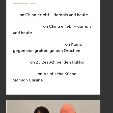
UK
on
China erlebt – damals und heute
Daniel Schlüter
on
China erlebt – damals
und heute
Roberto Romero Raudales
on
Kampf
gegen den großen gelben Drachen
Susanne
on
Zu Besuch bei den Hakka
Marie Busch
on
Asiatische Küche –
Sichuan Cuisine