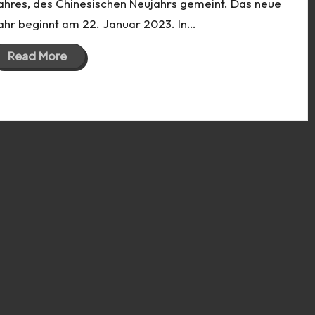
ahres, des Chinesischen Neujahrs gemeint. Das neue
ahr beginnt am 22. Januar 2023. In…
Read More
17 Jan 2023