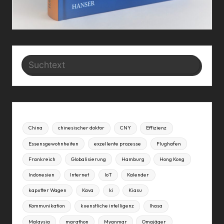
Search
China
chinesischer doktor
CNY
Effizienz
Essensgewohnheiten
exzellente prozesse
Flughafen
Frankreich
Globalisierung
Hamburg
Hong Kong
Indonesien
Internet
IoT
Kalender
kaputter Wagen
Kava
ki
Kiasu
Kommunikation
kuenstliche intelligenz
lhasa
Malaysia
marathon
Myanmar
Omajäger