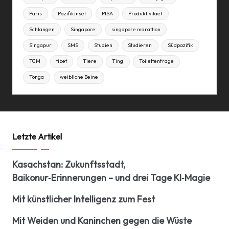
Paris
Pazifikinsel
PISA
Produktivitaet
Schlangen
Singapore
singapore marathon
Singapur
SMS
Studien
Studieren
Südpazifik
TCM
tibet
Tiere
Ting
Toilettenfrage
Tonga
weibliche Beine
Letzte Artikel
Kasachstan: Zukunftsstadt,
Baikonur‑Erinnerungen – und drei Tage KI‑Magie
Mit künstlicher Intelligenz zum Fest
Mit Weiden und Kaninchen gegen die Wüste