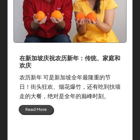
a
n
n
在新加坡庆祝农历新年：传统、家庭和
欢庆
农历新年 可是新加坡全年最隆重的节
日！街头狂欢、烟花爆竹，还有吃到扶墙
走的大餐，绝对是全年的巅峰时刻。
Read More
30 Jan 2025